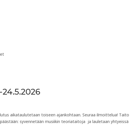
Etusivu
Jäsen
Tietoa
L
eet
-24.5.2026
lutus aikataulutetaan toiseen ajankohtaan. Seuraa ilmoittelua! Taito
a päästään: syvennetään musiikin teoriataitoja ja lauletaan yhtyeissä