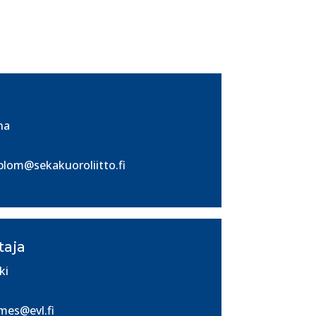
na
dblom@sekakuoroliitto.fi
taja
ki
mes@evl.fi