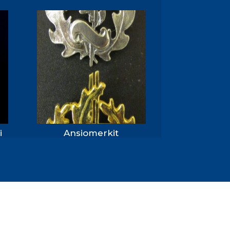
i
Ansiomerkit