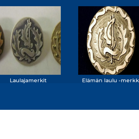
Laulajamerkit
Elämän laulu -merkk