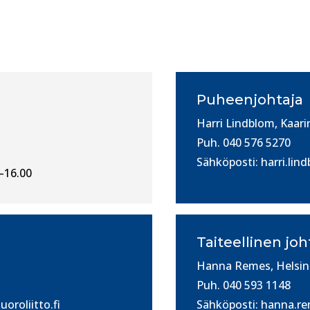
Puheenjohtaja
Harri Lindblom, Kaari
Puh. 040 576 5270
Sähköposti: harri
.lin
0–16.00
Taiteellinen joh
Hanna Remes, Helsin
Puh. 040 593 1148
oroliitto.fi
Sähköposti:
hanna.re